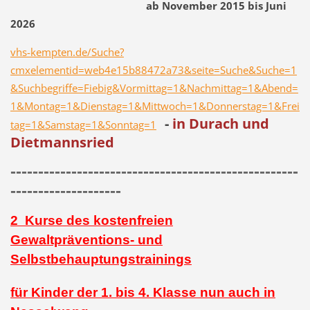
ab November 2015 bis Juni
2026
vhs-kempten.de/Suche?
cmxelementid=web4e15b88472a73&seite=Suche&Suche=1
&Suchbegriffe=Fiebig&Vormittag=1&Nachmittag=1&Abend=
1&Montag=1&Dienstag=1&Mittwoch=1&Donnerstag=1&Frei
-
in Durach und
tag=1&Samstag=1&Sonntag=1
Dietmannsried
----------------------------------------------------
--------------------
2 Kurse des kostenfreien
Gewaltpräventions- und
Selbstbehauptungstrainings
für Kinder der 1. bis 4. Klasse nun auch in