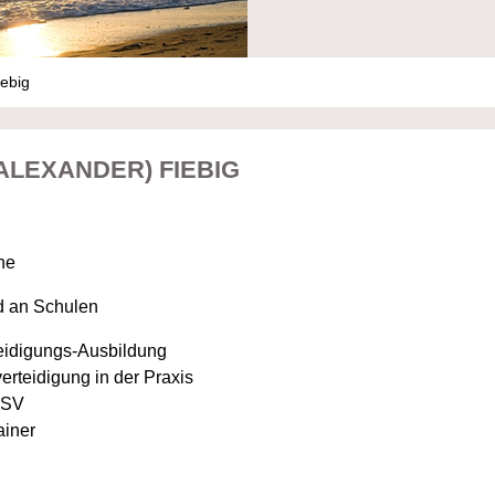
iebig
ALEXANDER) FIEBIG
ne
d an Schulen
eidigungs-Ausbildung
verteidigung in der Praxis
BLSV
ainer