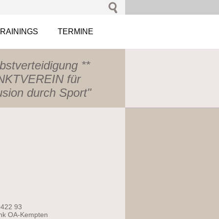
RAININGS
TERMINE
lbstverteidigung **
KTVEREIN für
lusion durch Sport"
0422 93
nk OA-Kempten