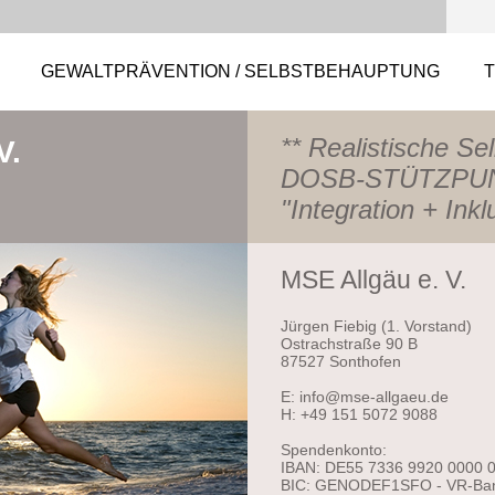
GEWALTPRÄVENTION / SELBSTBEHAUPTUNG
T
** Realistische Se
V.
DOSB-STÜTZPUN
"Integration + Ink
MSE Allgäu e. V.
Jürgen Fiebig (1. Vorstand)
Ostrachstraße 90 B
87527 Sonthofen
E: info@mse-allgaeu.de
H: +49 151 5072 9088
Spendenkonto:
IBAN: DE55 7336 9920 0000 
BIC: GENODEF1SFO - VR-Ba